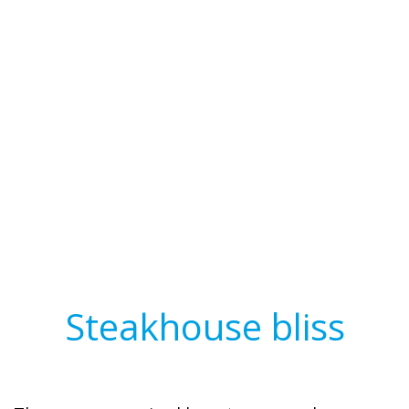
home
blog
steakhouse bliss
Steakhouse bliss
Dezember 18, 2014
elemke